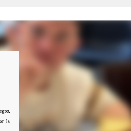
egos,
or la