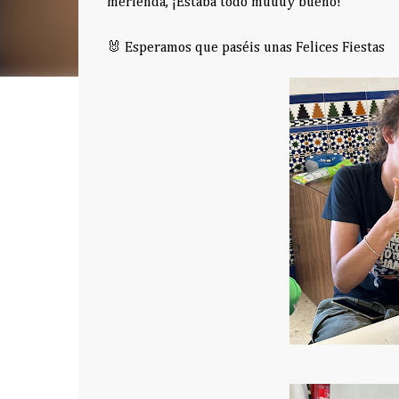
merienda, ¡Estaba todo muuuy bueno!
🐰 Esperamos que paséis unas Felices Fiestas