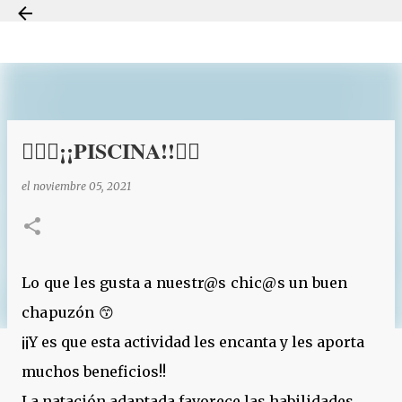
Ir al contenido principal
🏊🏻‍♀️¡¡PISCINA!!🏊🏼
el
noviembre 05, 2021
Lo que les gusta a nuestr@s chic@s un buen
chapuzón 😙
¡¡Y es que esta actividad les encanta y les aporta
muchos beneficios!!
La natación adaptada favorece las habilidades