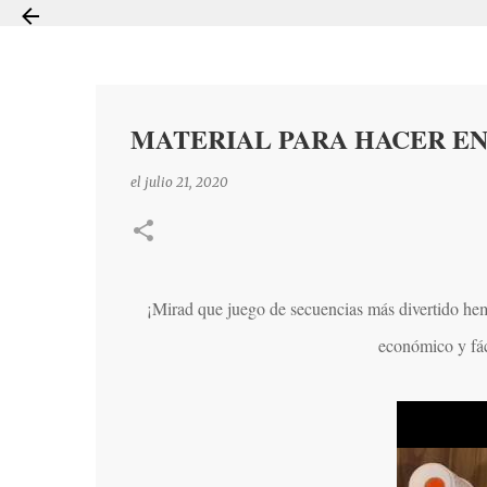
MATERIAL PARA HACER EN
el
julio 21, 2020
¡Mirad que juego de secuencias más divertido he
económico y fác