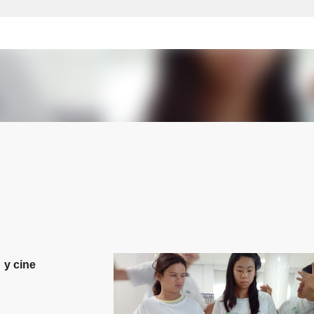
Ir al contenido principal
y cine

🍿
🎥