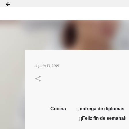
el
julio 13, 2019
Cocina
, entrega de diplomas
👩‍🍳
🥧

¡¡Feliz fin de semana!
!