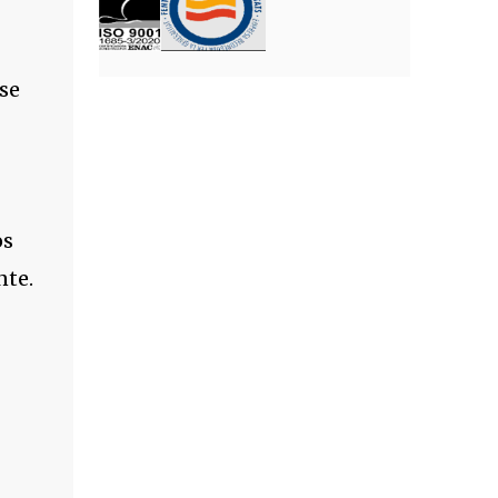
se
os
nte.